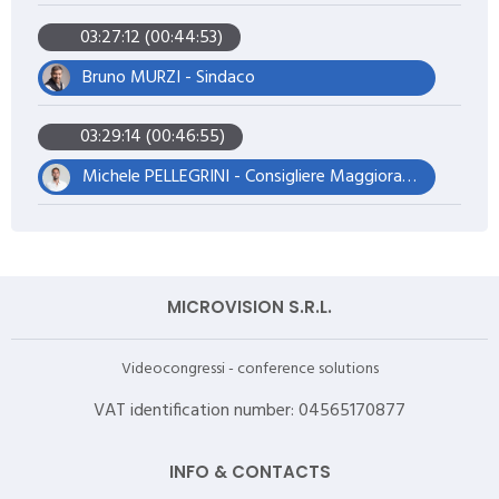
03:27:12 (00:44:53)
Bruno MURZI - Sindaco
03:29:14 (00:46:55)
Michele PELLEGRINI - Consigliere Maggioranza – Presidente del Consiglio
MICROVISION S.R.L.
Videocongressi - conference solutions
VAT identification number: 04565170877
INFO & CONTACTS