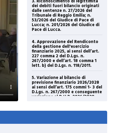
3. Riconoscimento di legittimità
dei debiti fuori bilancio originati
dalle sentenze n. 27/2026 del
Tribunale di Reggio Emilia; n.
53/2026 del Giudice di Pace di
Lucca; n. 201/2026 del Giudice di
Pace di Lucca.
4. Approvazione del Rendiconto
della gestione dell'esercizio
finanziario 2025, ai sensi dell’art.
227 comma 2 del D.Lgs. n.
267/2000 e dell’art. 18 comma 1
lett. b) del D.Lgs. n. 118/2011.
5. Variazione al bilancio di
previsione finanziario 2026/2028
ai sensi dell’art. 175 commi 1- 3 del
D.Lgs. n. 267/2000 e conseguente
variazione al D.U.P. 2026/2028.
6. Programma Triennale degli
acquisti di forniture e servizi
2026-2028. Aggiornamento ex art
7 comma 8 dell’allegato I.5 al Dlgs
36/2023 come modificato dal Dlgs
209/2024.