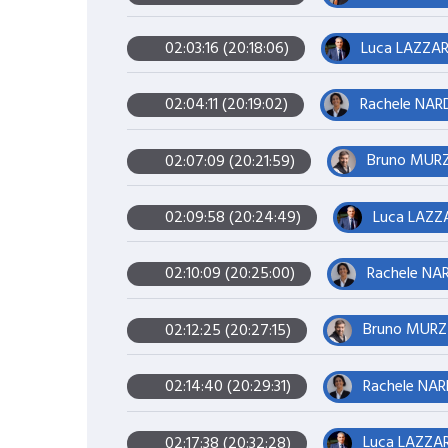
Luca LAZZARI
02:03:16 (20:18:06)
Rachele NARD
02:04:11 (20:19:02)
Bruno MURZI
02:07:09 (20:21:59)
Luca LAZZA
02:09:58 (20:24:49)
Rachele NAR
02:10:09 (20:25:00)
Bruno MURZI
02:12:25 (20:27:15)
Rachele NARD
02:14:40 (20:29:31)
Luca LAZZARI
02:17:38 (20:32:28)