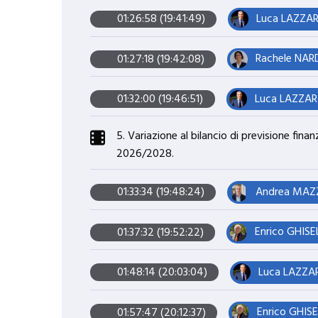
Luca LAZZARI
01:26:58 (19:41:49)
Rachele NARD
01:27:18 (19:42:08)
Luca LAZZARI
01:32:00 (19:46:51)
5. Variazione al bilancio di previsione fin
2026/2028.
Andrea MAZZ
01:33:34 (19:48:24)
Enrico GHISEL
01:37:32 (19:52:22)
Luca LAZZAR
01:48:14 (20:03:04)
Enrico GHISE
01:57:47 (20:12:37)