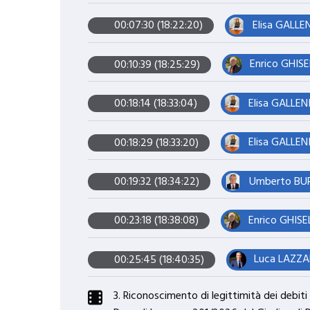
Elisa GALLE
00:07:30 (18:22:20)
Enrico GHISE
00:10:39 (18:25:29)
Elisa GALLEN
00:18:14 (18:33:04)
Elisa GALLEN
00:18:29 (18:33:20)
Umberto BURA
00:19:32 (18:34:22)
Enrico GHISEL
00:23:18 (18:38:08)
Luca LAZZAR
00:25:45 (18:40:35)
3. Riconoscimento di legittimità dei debiti 