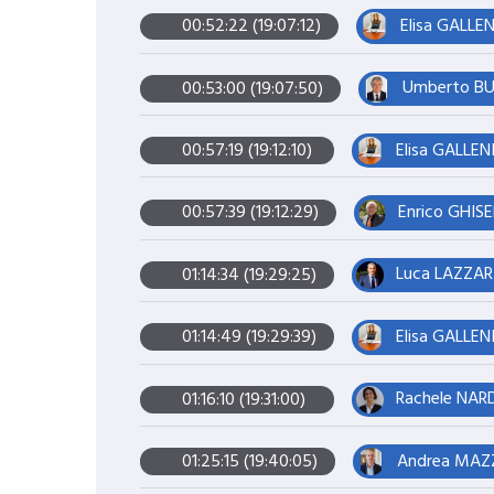
Elisa GALLEN
00:52:22 (19:07:12)
Umberto BUR
00:53:00 (19:07:50)
Elisa GALLEN
00:57:19 (19:12:10)
Enrico GHISE
00:57:39 (19:12:29)
Luca LAZZARI
01:14:34 (19:29:25)
Elisa GALLEN
01:14:49 (19:29:39)
Rachele NARD
01:16:10 (19:31:00)
Andrea MAZZ
01:25:15 (19:40:05)